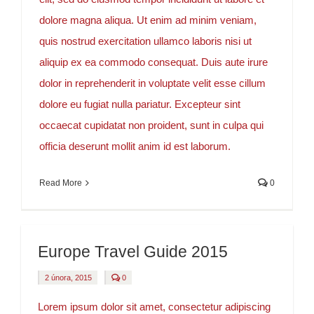
dolore magna aliqua. Ut enim ad minim veniam,
quis nostrud exercitation ullamco laboris nisi ut
aliquip ex ea commodo consequat. Duis aute irure
dolor in reprehenderit in voluptate velit esse cillum
dolore eu fugiat nulla pariatur. Excepteur sint
occaecat cupidatat non proident, sunt in culpa qui
officia deserunt mollit anim id est laborum.
Read More
0
Europe Travel Guide 2015
comments
2 února, 2015
0
on
Europe
Travel
Lorem ipsum dolor sit amet, consectetur adipiscing
Guide