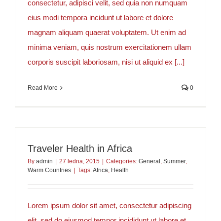
consectetur, adipisci velit, sed quia non numquam
eius modi tempora incidunt ut labore et dolore
magnam aliquam quaerat voluptatem. Ut enim ad
minima veniam, quis nostrum exercitationem ullam
corporis suscipit laboriosam, nisi ut aliquid ex [...]
Read More
0
Traveler Health in Africa
By
admin
|
27 ledna, 2015
|
Categories:
General
,
Summer
,
Warm Countries
|
Tags:
Africa
,
Health
Lorem ipsum dolor sit amet, consectetur adipiscing
elit, sed do eiusmod tempor incididunt ut labore et