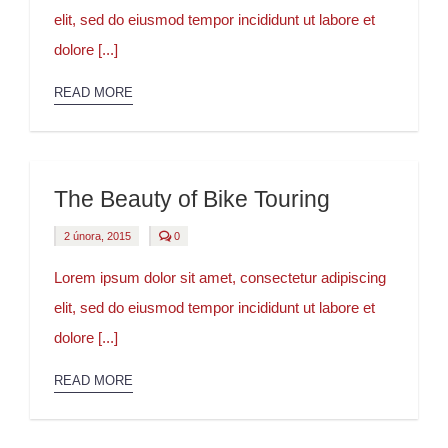
2015
elit, sed do eiusmod tempor incididunt ut labore et
dolore [...]
READ MORE
The Beauty of Bike Touring
comments
2 února, 2015
0
on
The
Beauty
Lorem ipsum dolor sit amet, consectetur adipiscing
of
Bike
elit, sed do eiusmod tempor incididunt ut labore et
Touring
dolore [...]
READ MORE