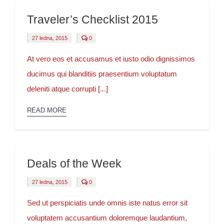
Traveler’s Checklist 2015
comments
27 ledna, 2015
0
on
Traveler’s
Checklist
At vero eos et accusamus et iusto odio dignissimos
2015
ducimus qui blanditiis praesentium voluptatum
deleniti atque corrupti [...]
READ MORE
Deals of the Week
comments
27 ledna, 2015
0
on
Deals
of
Sed ut perspiciatis unde omnis iste natus error sit
the
Week
voluptatem accusantium doloremque laudantium,