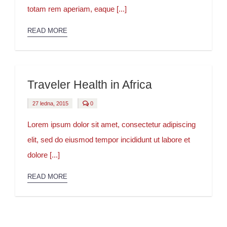
totam rem aperiam, eaque [...]
READ MORE
Traveler Health in Africa
comments
27 ledna, 2015
0
on
Traveler
Health
Lorem ipsum dolor sit amet, consectetur adipiscing
in
Africa
elit, sed do eiusmod tempor incididunt ut labore et
dolore [...]
READ MORE